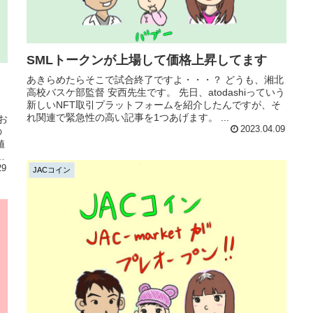
SMLトークンが上場して価格上昇してます
あきらめたらそこで試合終了ですよ・・・？ どうも、湘北
高校バスケ部監督 安西先生です。 先日、atodashiっていう
新しいNFT取引プラットフォームを紹介したんですが、そ
れ関連で緊急性の高い記事を1つあげます。 ...
お
2023.04.09
の
値
て
29
JACコイン