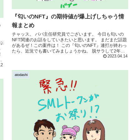
『匂いのNFT』の期待値が爆上げしちゃう情
の
報まとめ
チャッス。 パパ主任研究員でございます。 今日も匂いの
NFT関連のお話をしていきたいと思います。 まだまだ話題
ぶ
があるぜ！この案件は！ この『匂いのNFT』連打が終わっ
し
たら、近況でも書いてみましょうかね。 脱サラして2年
！
も...
2023.04.14
け
12
atodashi