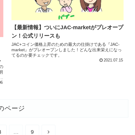
【最新情報】ついにJAC-marketがプレオープ
ン！公式リリースも
JAC+コイン価格上昇のための最大の仕掛けである『JAC-
market』がプレオープンしました！どんな出来栄えになっ
てるのか要チェックです。
2021.07.15
ク
の
明
ま
06
のページ
次
3
…
9