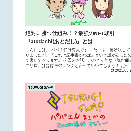
絶対に勝つ仕組み！？最強のNFT取引
『atodashi(あとだし)』とは
こんにちは。 パパ主任研究員です。 だいぶご無沙汰して
りましたが、『これは記事書かねば』という話があった
で書いております。 今回のお話、パパさん的な『読む価
アリ度』はほぼ最強ランクと言っていいでしょう！ だっ
上の画像を...
2023.03.
TSURUGI SWAP